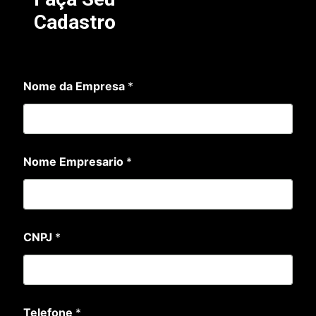
Cadastro
N
Nome da Empresa
*
o
m
e
E
m
p
Nome Empresario
*
r
e
s
a
E
m
CNPJ
*
p
r
e
s
a
Telefone
*