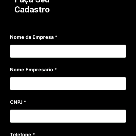
Cadastro
Nome da Empresa
*
C
Nome Empresario
*
N
P
J
*
T
e
CNPJ
*
l
e
f
o
n
e
Telefone
*