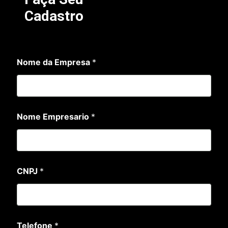
Cadastro
Nome da Empresa
*
Nome Empresario
*
d
CNPJ
*
a
T
e
l
e
f
Telefone
*