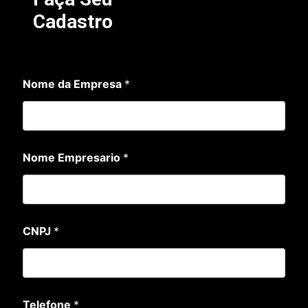
Cadastro
Nome da Empresa
*
Nome Empresario
*
E
CNPJ
*
m
p
r
e
s
a
Telefone
*