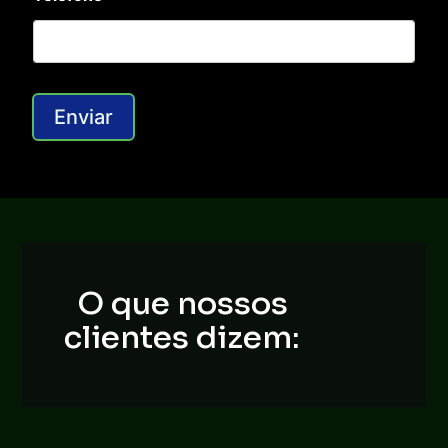
r
i
o
E
m
p
Enviar
r
e
s
a
*
O que nossos
clientes dizem: