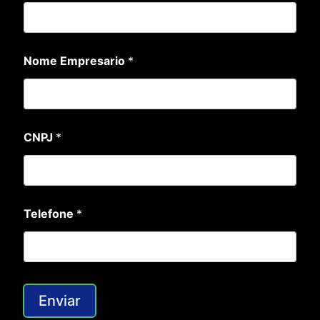
Nome Empresario
*
d
CNPJ
*
a
N
o
m
e
d
Telefone
*
a
Enviar