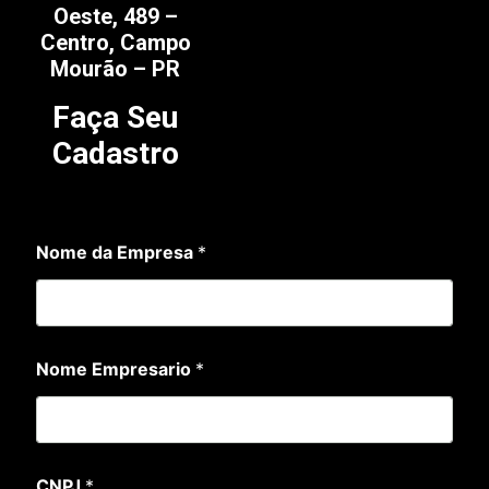
Oeste, 489 –
Centro, Campo
Mourão – PR
Faça Seu
Cadastro
*
Nome da Empresa
*
N
o
m
e
T
e
Nome Empresario
*
l
e
f
o
n
e
CNPJ
*