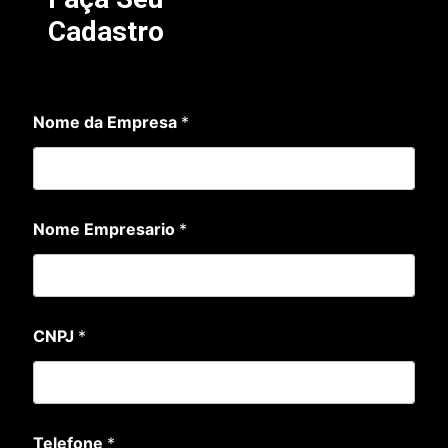
Cadastro
Nome da Empresa
*
d
Nome Empresario
*
a
d
a
N
o
m
CNPJ
*
e
Telefone
*