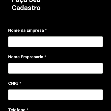
Cadastro
Nome da Empresa
*
Nome Empresario
*
*
CNPJ
*
N
o
m
e
E
m
Telefone
*