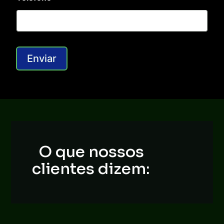
p
r
e
s
a
Enviar
O que nossos
clientes dizem: