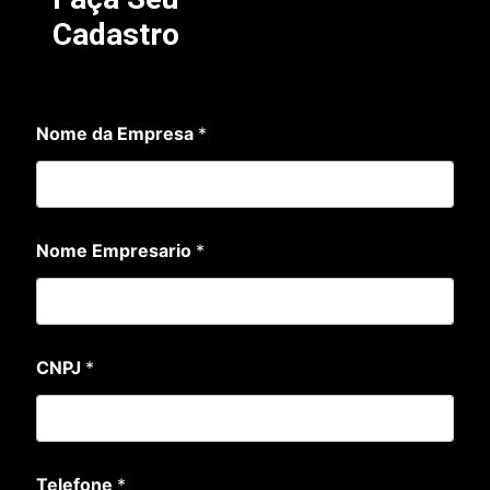
Cadastro
C
Nome da Empresa
*
N
P
J
*
*
Nome Empresario
*
CNPJ
*
Telefone
*