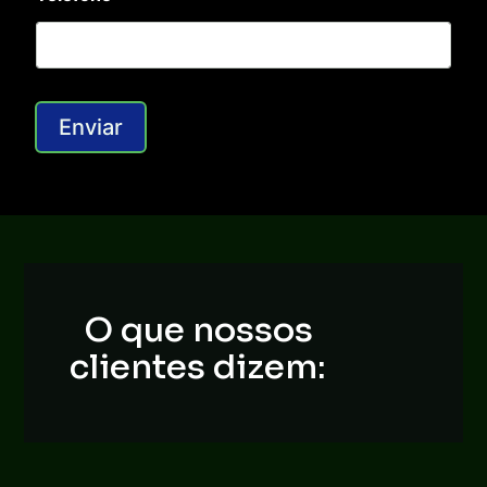
m
e
Enviar
O que nossos
clientes dizem: