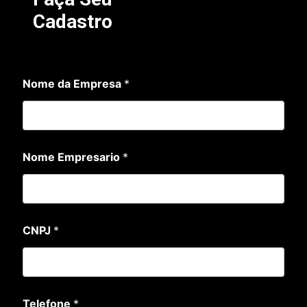
Cadastro
Nome da Empresa
*
Nome Empresario
*
*
CNPJ
*
N
o
m
e
N
o
Telefone
*