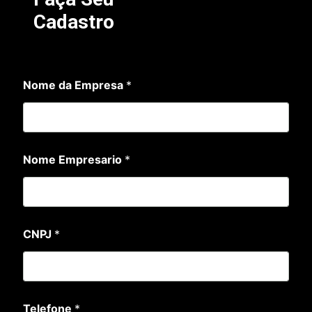
Cadastro
*
Nome da Empresa
*
d
a
C
N
P
J
Nome Empresario
*
CNPJ
*
Telefone
*