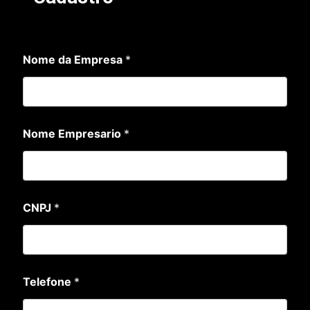
Nome da Empresa
*
Nome Empresario
*
CNPJ
*
N
Telefone
*
o
m