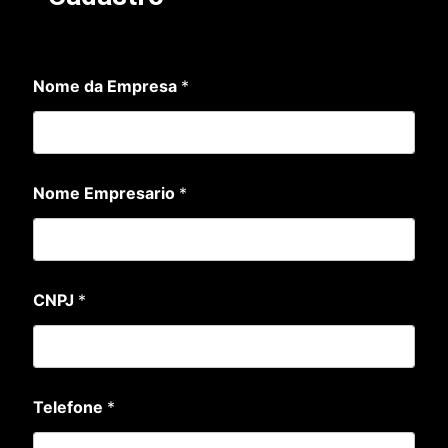
Nome da Empresa
*
N
Nome Empresario
*
o
m
e
*
*
CNPJ
*
Telefone
*